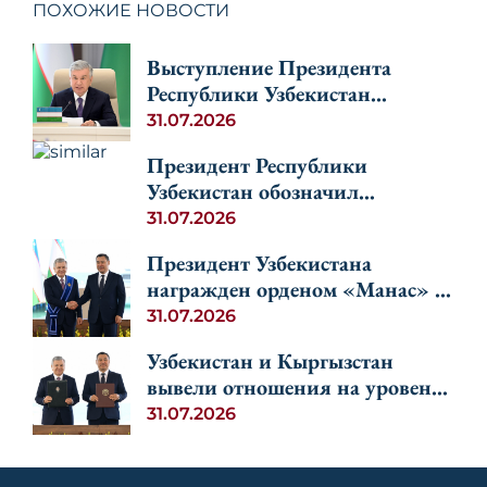
ПОХОЖИЕ НОВОСТИ
Выступление Президента
Республики Узбекистан
Шавката Мирзиёева на
31.07.2026
неформальной
Президент Республики
Консультативной встрече глав
Узбекистан обозначил
государств Центральной Азии
перспективы развития
31.07.2026
и Азербайджана
регионального сотрудничества
Президент Узбекистана
стран Центральной Азии и
награжден орденом «Манас» I
Азербайджана
степени
31.07.2026
Узбекистан и Кыргызстан
вывели отношения на уровень
союзничества
31.07.2026