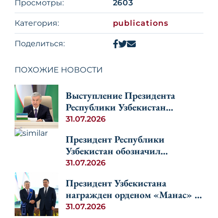
Просмотры:
2603
Категория:
publications
Поделиться:
ПОХОЖИЕ НОВОСТИ
Выступление Президента
Республики Узбекистан
Шавката Мирзиёева на
31.07.2026
неформальной
Президент Республики
Консультативной встрече глав
Узбекистан обозначил
государств Центральной Азии
перспективы развития
31.07.2026
и Азербайджана
регионального сотрудничества
Президент Узбекистана
стран Центральной Азии и
награжден орденом «Манас» I
Азербайджана
степени
31.07.2026