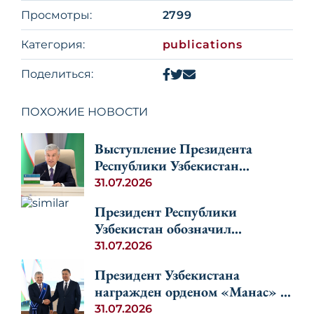
Просмотры:
2799
Категория:
publications
Поделиться:
ПОХОЖИЕ НОВОСТИ
Выступление Президента
Республики Узбекистан
Шавката Мирзиёева на
31.07.2026
неформальной
Президент Республики
Консультативной встрече глав
Узбекистан обозначил
государств Центральной Азии
перспективы развития
31.07.2026
и Азербайджана
регионального сотрудничества
Президент Узбекистана
стран Центральной Азии и
награжден орденом «Манас» I
Азербайджана
степени
31.07.2026