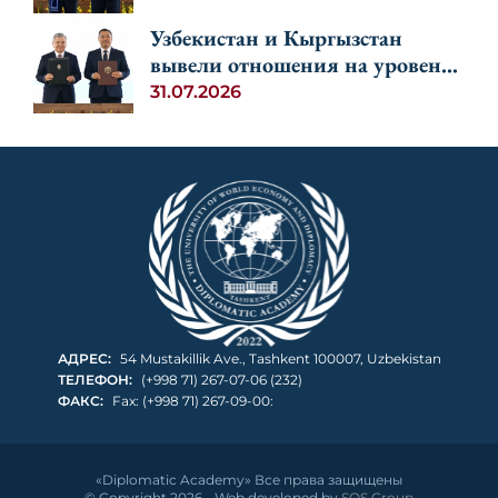
Узбекистан и Кыргызстан
вывели отношения на уровень
союзничества
31.07.2026
АДРЕС:
54 Mustakillik Ave., Tashkent 100007, Uzbekistan
ТЕЛЕФОН:
(+998 71) 267-07-06 (232)
ФАКС:
Fax: (+998 71) 267-09-00:
«Diplomatic Academy» Все права защищены
© Copyright 2026 - Web developed by
SOS Group