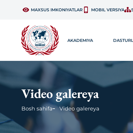
MAXSUS IMKONIYATLAR
MOBIL VERSIYA
AKADEMIYA
DASTUR
Video galereya
Bosh sahifa
Video galereya