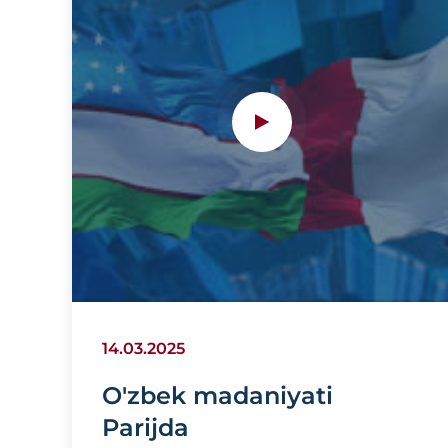
universitetiga tashrifidan
videolavha
14.03.2025
O'zbek madaniyati
Parijda