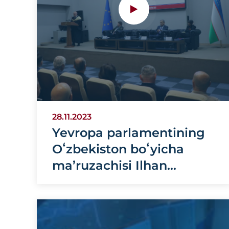
28.11.2023
Yevropa parlamentining
Oʻzbekiston boʻyicha
ma’ruzachisi Ilhan
Kyuchyukning Jahon
iqtisodiyoti va
diplomatiya