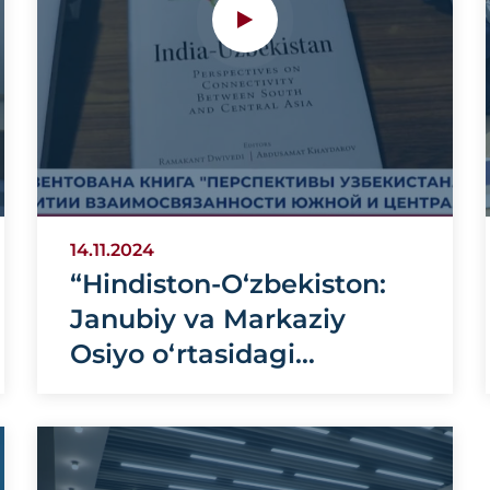
14.11.2024
“Hindiston-O‘zbekiston:
Janubiy va Markaziy
Osiyo o‘rtasidagi
bog‘lanish istiqbollari”
kitobi taqdim etildi