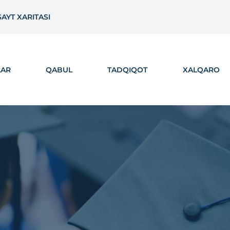
SAYT XARITASI
LAR
QABUL
TADQIQOT
XALQARO