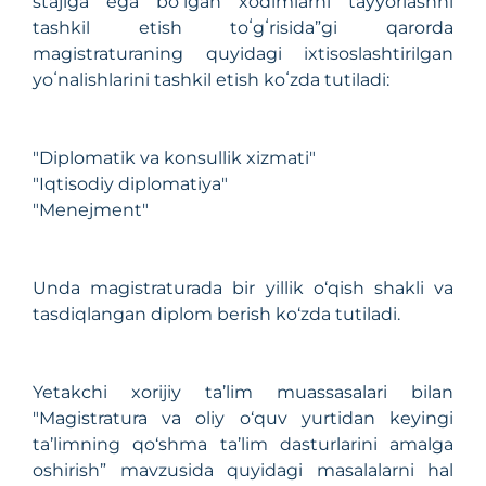
stajiga ega boʻlgan xodimlarni tayyorlashni
tashkil etish toʻgʻrisida”gi qarorda
magistraturaning quyidagi ixtisoslashtirilgan
yoʻnalishlarini tashkil etish koʻzda tutiladi:
"Diplomatik va konsullik xizmati"
"Iqtisodiy diplomatiya"
"Menejment"
Unda magistraturada bir yillik o‘qish shakli va
tasdiqlangan diplom berish ko‘zda tutiladi.
Yetakchi xorijiy ta’lim muassasalari bilan
"Magistratura va oliy o‘quv yurtidan keyingi
ta’limning qo‘shma ta’lim dasturlarini amalga
oshirish” mavzusida quyidagi masalalarni hal