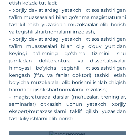
etish ko‘zda tutiladi:
- xorijiy davlatlardagi yetakchi ixtisoslashtirilgan
ta’lim muassasalari bilan qo‘shma magistraturani
tashkil etish yuzasidan muzokaralar olib borish
va tegishli shartnomalarni imzolash;
- xorijiy davlatlardagi yetakchi ixtisoslashtirilgan
ta’lim muassasalari bilan oliy o‘quv yurtidan
keyingi ta’limning qo‘shma tizimini, shu
jumladan doktorantura va dissertatsiyalar
himoyasi bo‘yicha tegishli ixtisoslashtirilgan
kengash (f.f.n. va fanlar doktori) tashkil etish
bo‘yicha muzokaralar olib borishni ishlab chiqish
hamda tegishli shartnomalarni imzolash;
- magistraturada darslar (ma'ruzalar, treninglar,
seminarlar) o'tkazish uchun yetakchi xorijiy
ekspert/mutaxassislarni taklif qilish yuzasidan
tashkiliy ishlarni olib borish.