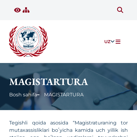
UZ
MAGISTARTURA
Bosh sahifa
MAGISTARTURA
Tegishli qoida asosida “Magistraturaning tor
mutaxassisliklari boʻyicha kamida uch yillik ish