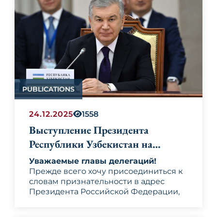
PUBLICATIONS
24.12.2025
1558
Выступление Президента
Республики Узбекистан на
заседании Высшего Евразийского
Уважаемые главы делегаций!
экономического совета
Прежде всего хочу присоединиться к
словам признательности в адрес
Президента Российской Федерации,
уважаемого Владимира
Владимировича Путина за
Особо отмечу плодотворное