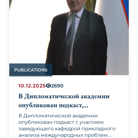
процветания.
туризма и спорта.
участие в Генеральной ассамблее
Международной автомобильной
федерации и церемонии
награждения победителей
чемпионатов, проводимых под эгидой
федерации.
PUBLICATIONS
10.12.2025
2690
В Дипломатической академии
опубликован подкаст,
посвящённый вопросам
В Дипломатической академии
Ближнего Востока
опубликован подкаст с участием
заведующего кафедрой прикладного
анализа международных проблем