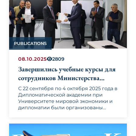
PUBLICATIONS
08.10.2025
2809
Завершились учебные курсы для
сотрудников Министерства
иностранных дел Республики
С 22 сентября по 4 октября 2025 года в
Узбекистан и членов их семей
Дипломатической академии при
Университете мировой экономики и
дипломатии были организованы
краткосрочные курсы повышения
К процессу повышения квалификации
квалификации для сотрудников
были приглашены ведущие
Министерства иностранных дел
специалисты УМЭД, Дипломатической
Республики Узбекистан и членов их
академий и ведущего учебного