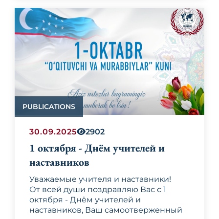
Габалы лидера Узбекистана встретили
министр культуры Азербайджана
Адиль Керимли, глава
исполнительной власти Габалинского
В соответствии с программой
района Сабухи Абдуллаев и другие
пребывания завтра, 7 октября, глава
официальные лица.
нашего государства примет участие в
официальных мероприятиях саммита
Организации тюркских государств.
PUBLICATIONS
30.09.2025
2902
1 октября - Днём учителей и
наставников
Уважаемые учителя и наставники!
От всей души поздравляю Вас с 1
октября - Днём учителей и
наставников, Ваш самоотверженный