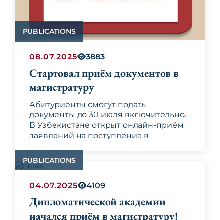
деятельности Республики Узбекистан.
проведение переговоров, методика
были вручены сертификаты об
Дипломатический протокол, этикет и
аналитической деятельности, а также
окончании курса.
переговорный процесс».
разработка протокольных программ в
PUBLICATIONS
рамках официальных визитов.
08.07.2025
3883
Стартовал приём документов в
магистратуру
Абитуриенты смогут подать
документы до 30 июля включительно.
В Узбекистане открыт онлайн-приём
заявлений на поступление в
магистратуру государственных
высших учебных заведений на
PUBLICATIONS
2025/2026 учебный год. Об
Подать документы можно до
30 июля
этом
включительно
сообщает
пресс-служба
через официальную
04.07.2025
4109
Министерства высшего образования,
платформу министерства
my.edu.uz
.
науки и инноваций.
К участию в конкурсах допускаются
Дипломатической академии
лица, имеющие
национальные или
начался приём в магистратуру!
международные